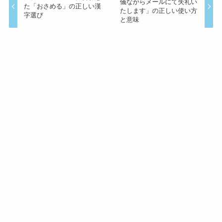
儀ながらメールにて失礼い
た「おさめる」の正しい漢
たします」の正しい使い方
字選び
と意味