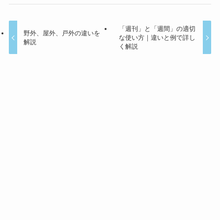
「週刊」と「週間」の適切
野外、屋外、戸外の違いを
な使い方｜違いと例で詳し
解説
く解説