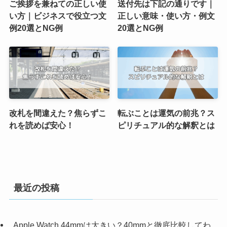
ご挨拶を兼ねての正しい使
送付先は下記の通りです｜
い方｜ビジネスで役立つ文
正しい意味・使い方・例文
例20選とNG例
20選とNG例
改札を間違えた？焦らずこ
転ぶことは運気の前兆？ス
れを読めば安心！
ピリチュアル的な解釈とは
最近の投稿
Apple Watch 44mmは大きい？40mmと徹底比較してわ